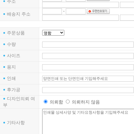
주소
-
배송지 주소
주문상품
수량
사이즈
용지
인쇄
후가공
디자인의뢰 여
의뢰함
의뢰하지 않음
부
기타사항